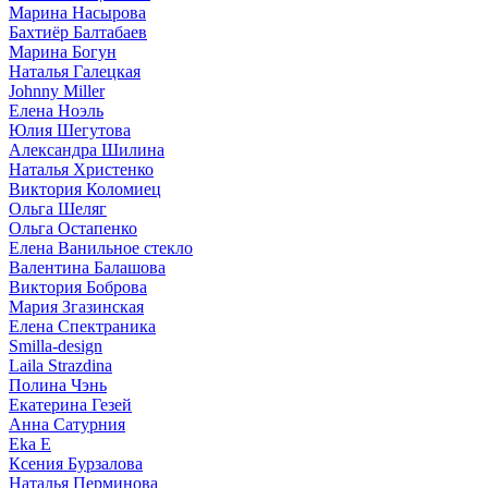
Марина Насырова
Бахтиёр Балтабаев
Марина Богун
Наталья Галецкая
Johnny Miller
Елена Ноэль
Юлия Шегутова
Александра Шилина
Наталья Христенко
Виктория Коломиец
Ольга Шеляг
Ольга Остапенко
Елена Ванильное стекло
Валентина Балашова
Виктория Боброва
Мария Згазинская
Елена Спектраника
Smilla-design
Laila Strazdina
Полина Чэнь
Екатерина Гезей
Анна Сатурния
Eka E
Ксения Бурзалова
Наталья Перминова