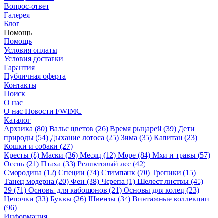
Вопрос-ответ
Галерея
Блог
Помощь
Помощь
Условия оплаты
Условия доставки
Гарантия
Публичная оферта
Контакты
Поиск
О нас
О нас
Новости
FWIMC
Каталог
Архаика (80)
Вальс цветов (26)
Время рыцарей (39)
Дети
природы (54)
Дыхание лотоса (25)
Зима (35)
Капитан (23)
Кошки и собаки (27)
Кресты (8)
Маски (36)
Месяц (12)
Море (84)
Мхи и травы (57)
Осень (21)
Птаха (33)
Реликтовый лес (42)
Смородина (12)
Специи (74)
Стимпанк (70)
Тропики (15)
Танец модерна (20)
Феи (38)
Черепа (1)
Шелест листвы (45)
29 (71)
Основы для кабошонов (21)
Основы для колец (23)
Цепочки (33)
Буквы (26)
Швензы (34)
Винтажные коллекции
(96)
Информация