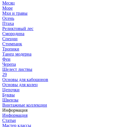
Месяц
Море
Мхи и травы
Осень
Птаха
Реликтовый лес
Смородина
Специи
Стимпанк
Тропики
Танец модерна
Феи
Черепа
Шелест листвы
29
Основы для кабошонов
Основы для колец
Цепочки
Буквы
Швензы
Винтажные коллекции
Информация
Информация
Статьи
Мастер классы