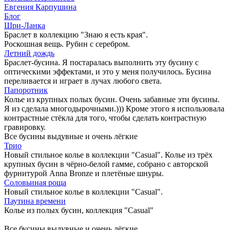
Евгения Карпушина
Блог
Шри-Ланка
Браслет в коллекцию "Знаю я есть края".
Роскошная вещь. Рубин с серебром.
Летний дождь
Браслет-бусина. Я постаралась выполнить эту бусину с
оптическими эффектами, и это у меня получилось. Бусина
переливается и играет в лучах любого света.
Папоротник
Колье из крупных полых бусин. Очень забавные эти бусины.
Я из сделала многодырочными.))) Кроме этого я использовала
контрастные стёкла для того, чтобы сделать контрастную
гравировку.
Все бусины выдувные и очень лёгкие
Трио
Новый стильное колье в коллекции "Casual". Колье из трёх
крупных бусин в чёрно-белой гамме, собрано с авторской
фурнитурой Anna Bronze и плетёные шнуры.
Соловьиная роща
Новый стильное колье в коллекции "Casual".
Паутина времени
Колье из полых бусин, коллекция "Casual"
Все бусины выдувные и очень лёгкие.