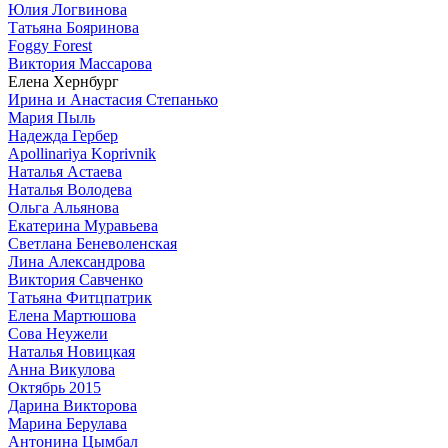
Юлия Логвинова
Татьяна Бояринова
Foggy Forest
Виктория Массарова
Елена Хернбург
Ирина и Анастасия Степанько
Мария Пыль
Надежда Гербер
Apollinariya Koprivnik
Наталья Астаева
Наталья Володева
Ольга Альянова
Екатерина Муравьева
Светлана Беневоленская
Лина Александрова
Виктория Савченко
Татьяна Фитцпатрик
Елена Мартюшова
Сова Неужели
Наталья Новицкая
Анна Викулова
Октябрь 2015
Дарина Викторова
Марина Берулава
Антонина Цымбал