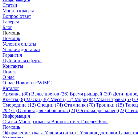
Статьи
Мастер классы
Вопрос-ответ
Галерея
Блог
Помощь
Помощь
Условия оплаты
Условия доставки
Гарантия
Публичная оферта
Контакты
Поиск
О нас
О нас
Новости
FWIMC
Каталог
Архаика (80)
Вальс цветов (26)
Время рыцарей (39)
Дети приро
Кресты (8)
Маски (36)
Месяц (12)
Море (84)
Мхи и травы (57)
О
Смородина (12)
Специи (74)
Стимпанк (70)
Тропики (15)
Танец
29 (71)
Основы для кабошонов (21)
Основы для колец (23)
Цепо
Информация
Статьи
Мастер классы
Вопрос-ответ
Галерея
Блог
Помощь
Оформление заказа
Условия оплаты
Условия доставки
Гарантия