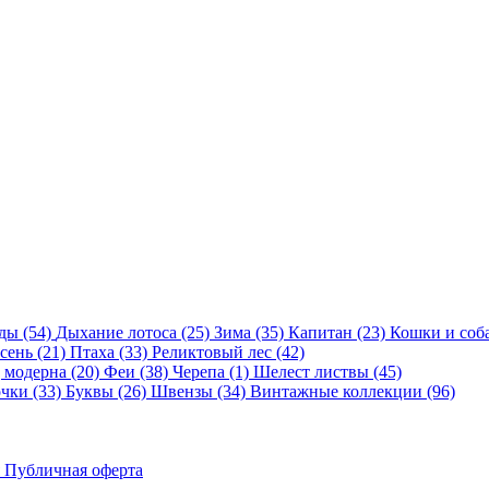
ды (54)
Дыхание лотоса (25)
Зима (35)
Капитан (23)
Кошки и соба
сень (21)
Птаха (33)
Реликтовый лес (42)
 модерна (20)
Феи (38)
Черепа (1)
Шелест листвы (45)
чки (33)
Буквы (26)
Швензы (34)
Винтажные коллекции (96)
Публичная оферта