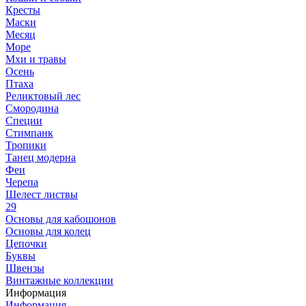
Кресты
Маски
Месяц
Море
Мхи и травы
Осень
Птаха
Реликтовый лес
Смородина
Специи
Стимпанк
Тропики
Танец модерна
Феи
Черепа
Шелест листвы
29
Основы для кабошонов
Основы для колец
Цепочки
Буквы
Швензы
Винтажные коллекции
Информация
Информация