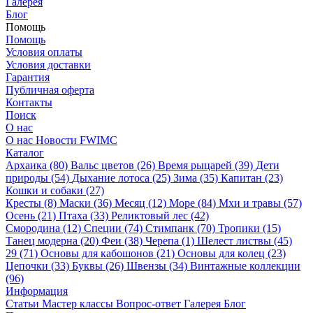
Галерея
Блог
Помощь
Помощь
Условия оплаты
Условия доставки
Гарантия
Публичная оферта
Контакты
Поиск
О нас
О нас
Новости
FWIMC
Каталог
Архаика (80)
Вальс цветов (26)
Время рыцарей (39)
Дети
природы (54)
Дыхание лотоса (25)
Зима (35)
Капитан (23)
Кошки и собаки (27)
Кресты (8)
Маски (36)
Месяц (12)
Море (84)
Мхи и травы (57)
Осень (21)
Птаха (33)
Реликтовый лес (42)
Смородина (12)
Специи (74)
Стимпанк (70)
Тропики (15)
Танец модерна (20)
Феи (38)
Черепа (1)
Шелест листвы (45)
29 (71)
Основы для кабошонов (21)
Основы для колец (23)
Цепочки (33)
Буквы (26)
Швензы (34)
Винтажные коллекции
(96)
Информация
Статьи
Мастер классы
Вопрос-ответ
Галерея
Блог