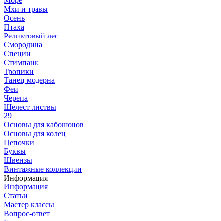
Море
Мхи и травы
Осень
Птаха
Реликтовый лес
Смородина
Специи
Стимпанк
Тропики
Танец модерна
Феи
Черепа
Шелест листвы
29
Основы для кабошонов
Основы для колец
Цепочки
Буквы
Швензы
Винтажные коллекции
Информация
Информация
Статьи
Мастер классы
Вопрос-ответ