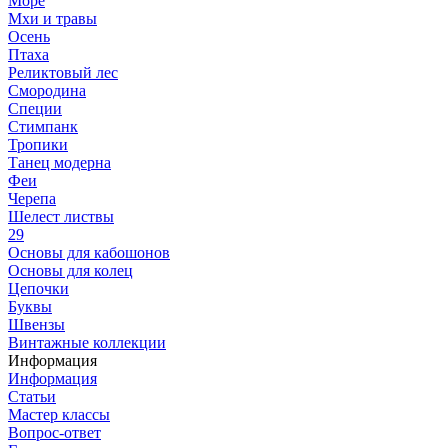
Море
Мхи и травы
Осень
Птаха
Реликтовый лес
Смородина
Специи
Стимпанк
Тропики
Танец модерна
Феи
Черепа
Шелест листвы
29
Основы для кабошонов
Основы для колец
Цепочки
Буквы
Швензы
Винтажные коллекции
Информация
Информация
Статьи
Мастер классы
Вопрос-ответ