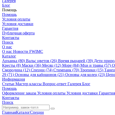
Галерея
Блог
Помощь
Помощь
Условия оплаты
Условия доставки
Гарантия
Публичная оферта
Контакты
Поиск
О нас
О нас
Новости
FWIMC
Каталог
Архаика (80)
Вальс цветов (26)
Время рыцарей (39)
Дети приро
Кресты (8)
Маски (36)
Месяц (12)
Море (84)
Мхи и травы (57)
О
Смородина (12)
Специи (74)
Стимпанк (70)
Тропики (15)
Танец
29 (71)
Основы для кабошонов (21)
Основы для колец (23)
Цепо
Информация
Статьи
Мастер классы
Вопрос-ответ
Галерея
Блог
Помощь
Оформление заказа
Условия оплаты
Условия доставки
Гарантия
Контакты
Поиск
Главная
Каталог
Специи