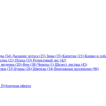
ды (54)
Дыхание лотоса (25)
Зима (35)
Капитан (23)
Кошки и соба
сень (21)
Птаха (33)
Реликтовый лес (42)
 модерна (20)
Феи (38)
Черепа (1)
Шелест листвы (45)
чки (33)
Буквы (26)
Швензы (34)
Винтажные коллекции (96)
Публичная оферта