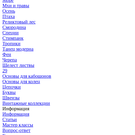
Море
Мхи и травы
Осень
Птаха
Реликтовый лес
Смородина
Специи
Стимпанк
Тропики
Танец модерна
Феи
Черепа
Шелест листвы
29
Основы для кабошонов
Основы для колец
Цепочки
Буквы
Швензы
Винтажные коллекции
Информация
Информация
Статьи
Мастер классы
Вопрос-ответ