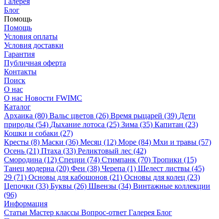
Галерея
Блог
Помощь
Помощь
Условия оплаты
Условия доставки
Гарантия
Публичная оферта
Контакты
Поиск
О нас
О нас
Новости
FWIMC
Каталог
Архаика (80)
Вальс цветов (26)
Время рыцарей (39)
Дети
природы (54)
Дыхание лотоса (25)
Зима (35)
Капитан (23)
Кошки и собаки (27)
Кресты (8)
Маски (36)
Месяц (12)
Море (84)
Мхи и травы (57)
Осень (21)
Птаха (33)
Реликтовый лес (42)
Смородина (12)
Специи (74)
Стимпанк (70)
Тропики (15)
Танец модерна (20)
Феи (38)
Черепа (1)
Шелест листвы (45)
29 (71)
Основы для кабошонов (21)
Основы для колец (23)
Цепочки (33)
Буквы (26)
Швензы (34)
Винтажные коллекции
(96)
Информация
Статьи
Мастер классы
Вопрос-ответ
Галерея
Блог