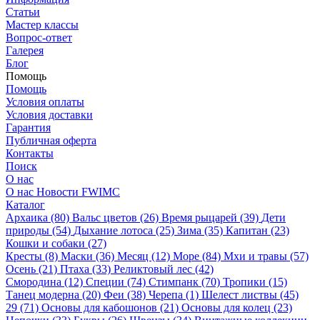
Статьи
Мастер классы
Вопрос-ответ
Галерея
Блог
Помощь
Помощь
Условия оплаты
Условия доставки
Гарантия
Публичная оферта
Контакты
Поиск
О нас
О нас
Новости
FWIMC
Каталог
Архаика (80)
Вальс цветов (26)
Время рыцарей (39)
Дети
природы (54)
Дыхание лотоса (25)
Зима (35)
Капитан (23)
Кошки и собаки (27)
Кресты (8)
Маски (36)
Месяц (12)
Море (84)
Мхи и травы (57)
Осень (21)
Птаха (33)
Реликтовый лес (42)
Смородина (12)
Специи (74)
Стимпанк (70)
Тропики (15)
Танец модерна (20)
Феи (38)
Черепа (1)
Шелест листвы (45)
29 (71)
Основы для кабошонов (21)
Основы для колец (23)