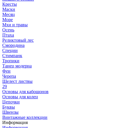
Кресты
Маски
Месяц
Море
Мхи и травы
Осень
Птаха
Реликтовый лес
Смородина
Специи
Стимпанк
Тропики
Танец модерна
Феи
Черепа
Шелест листвы
29
Основы для кабошонов
Основы для колец
Цепочки
Буквы
Швензы
Винтажные коллекции
Информация
Информация