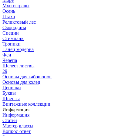
Море
Мхи и травы
Осень
Птаха
Реликтовый лес
Смородина
Специи
Стимпанк
Тропики
Танец модерна
Феи
Черепа
Шелест листвы
29
Основы для кабошонов
Основы для колец
Цепочки
Буквы
Швензы
Винтажные коллекции
Информация
Информация
Статьи
Мастер классы
Вопрос-ответ