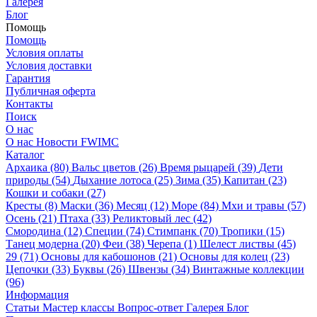
Галерея
Блог
Помощь
Помощь
Условия оплаты
Условия доставки
Гарантия
Публичная оферта
Контакты
Поиск
О нас
О нас
Новости
FWIMC
Каталог
Архаика (80)
Вальс цветов (26)
Время рыцарей (39)
Дети
природы (54)
Дыхание лотоса (25)
Зима (35)
Капитан (23)
Кошки и собаки (27)
Кресты (8)
Маски (36)
Месяц (12)
Море (84)
Мхи и травы (57)
Осень (21)
Птаха (33)
Реликтовый лес (42)
Смородина (12)
Специи (74)
Стимпанк (70)
Тропики (15)
Танец модерна (20)
Феи (38)
Черепа (1)
Шелест листвы (45)
29 (71)
Основы для кабошонов (21)
Основы для колец (23)
Цепочки (33)
Буквы (26)
Швензы (34)
Винтажные коллекции
(96)
Информация
Статьи
Мастер классы
Вопрос-ответ
Галерея
Блог