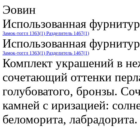
Эовин
Использованная фурнитур
Замок-тоггл 1363(1)
Разделитель 1467(1)
Использованная фурнитур
Замок-тоггл 1363(1)
Разделитель 1467(1)
Комплект украшений в не
сочетающий оттенки перла
голубоватого, бронзы. С
камней с иризацией: солн
беломорита, лабрадорита.