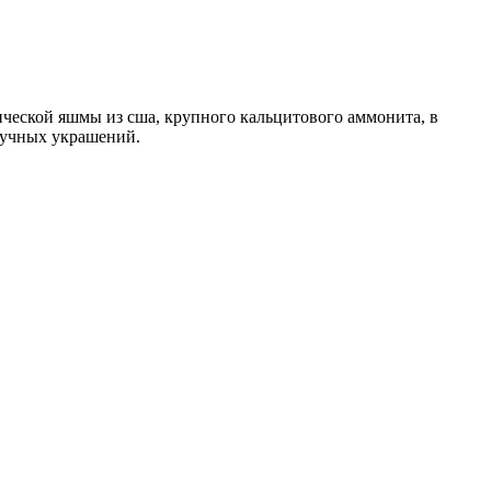
нической яшмы из сша, крупного кальцитового аммонита, в
тучных украшений.