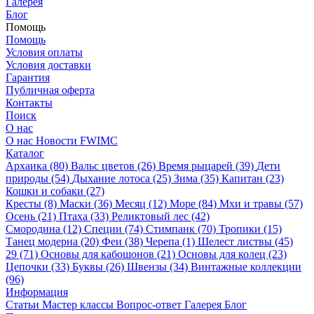
Галерея
Блог
Помощь
Помощь
Условия оплаты
Условия доставки
Гарантия
Публичная оферта
Контакты
Поиск
О нас
О нас
Новости
FWIMC
Каталог
Архаика (80)
Вальс цветов (26)
Время рыцарей (39)
Дети
природы (54)
Дыхание лотоса (25)
Зима (35)
Капитан (23)
Кошки и собаки (27)
Кресты (8)
Маски (36)
Месяц (12)
Море (84)
Мхи и травы (57)
Осень (21)
Птаха (33)
Реликтовый лес (42)
Смородина (12)
Специи (74)
Стимпанк (70)
Тропики (15)
Танец модерна (20)
Феи (38)
Черепа (1)
Шелест листвы (45)
29 (71)
Основы для кабошонов (21)
Основы для колец (23)
Цепочки (33)
Буквы (26)
Швензы (34)
Винтажные коллекции
(96)
Информация
Статьи
Мастер классы
Вопрос-ответ
Галерея
Блог