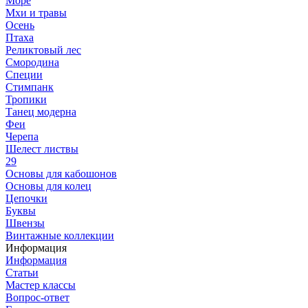
Море
Мхи и травы
Осень
Птаха
Реликтовый лес
Смородина
Специи
Стимпанк
Тропики
Танец модерна
Феи
Черепа
Шелест листвы
29
Основы для кабошонов
Основы для колец
Цепочки
Буквы
Швензы
Винтажные коллекции
Информация
Информация
Статьи
Мастер классы
Вопрос-ответ