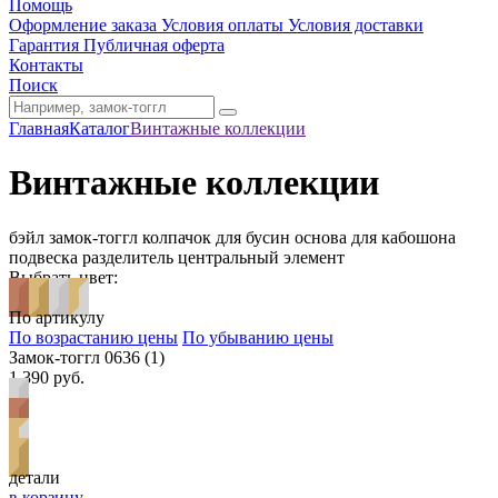
Помощь
Оформление заказа
Условия оплаты
Условия доставки
Гарантия
Публичная оферта
Контакты
Поиск
Главная
Каталог
Винтажные коллекции
Винтажные коллекции
бэйл
замок-тоггл
колпачок для бусин
основа для кабошона
подвеска
разделитель
центральный элемент
Выбрать цвет:
По артикулу
По возрастанию цены
По убыванию цены
Замок-тоггл 0636 (1)
1 390 руб.
детали
в корзину