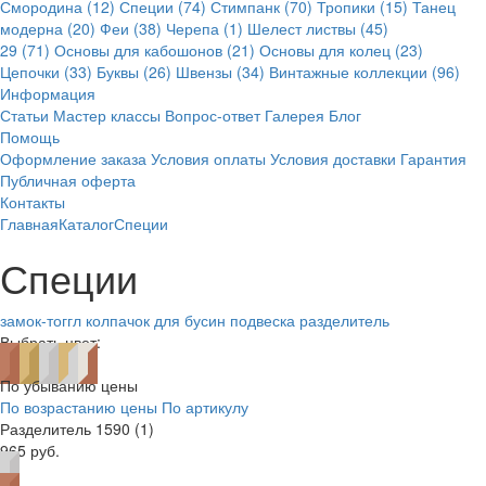
Смородина (12)
Специи (74)
Стимпанк (70)
Тропики (15)
Танец
модерна (20)
Феи (38)
Черепа (1)
Шелест листвы (45)
29 (71)
Основы для кабошонов (21)
Основы для колец (23)
Цепочки (33)
Буквы (26)
Швензы (34)
Винтажные коллекции (96)
Информация
Статьи
Мастер классы
Вопрос-ответ
Галерея
Блог
Помощь
Оформление заказа
Условия оплаты
Условия доставки
Гарантия
Публичная оферта
Контакты
Главная
Каталог
Специи
Специи
замок-тоггл
колпачок для бусин
подвеска
разделитель
Выбрать цвет:
По убыванию цены
По возрастанию цены
По артикулу
Разделитель 1590 (1)
965 руб.