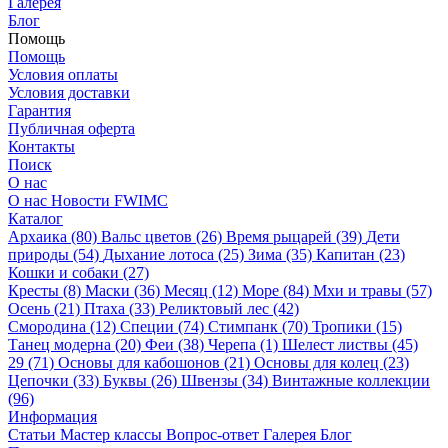
Галерея
Блог
Помощь
Помощь
Условия оплаты
Условия доставки
Гарантия
Публичная оферта
Контакты
Поиск
О нас
О нас
Новости
FWIMC
Каталог
Архаика (80)
Вальс цветов (26)
Время рыцарей (39)
Дети
природы (54)
Дыхание лотоса (25)
Зима (35)
Капитан (23)
Кошки и собаки (27)
Кресты (8)
Маски (36)
Месяц (12)
Море (84)
Мхи и травы (57)
Осень (21)
Птаха (33)
Реликтовый лес (42)
Смородина (12)
Специи (74)
Стимпанк (70)
Тропики (15)
Танец модерна (20)
Феи (38)
Черепа (1)
Шелест листвы (45)
29 (71)
Основы для кабошонов (21)
Основы для колец (23)
Цепочки (33)
Буквы (26)
Швензы (34)
Винтажные коллекции
(96)
Информация
Статьи
Мастер классы
Вопрос-ответ
Галерея
Блог