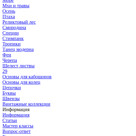
Море
Мхи и травы
Осень
Птаха
Реликтовый лес
Смородина
Специи
Стимпанк
Тропики
Танец модерна
Феи
Черепа
Шелест листвы
29
Основы для кабошонов
Основы для колец
Цепочки
Буквы
Швензы
Винтажные коллекции
Информация
Информация
Статьи
Мастер классы
Вопрос-ответ