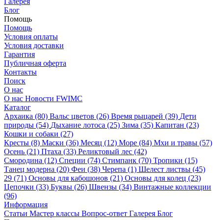
Галерея
Блог
Помощь
Помощь
Условия оплаты
Условия доставки
Гарантия
Публичная оферта
Контакты
Поиск
О нас
О нас
Новости
FWIMC
Каталог
Архаика (80)
Вальс цветов (26)
Время рыцарей (39)
Дети
природы (54)
Дыхание лотоса (25)
Зима (35)
Капитан (23)
Кошки и собаки (27)
Кресты (8)
Маски (36)
Месяц (12)
Море (84)
Мхи и травы (57)
Осень (21)
Птаха (33)
Реликтовый лес (42)
Смородина (12)
Специи (74)
Стимпанк (70)
Тропики (15)
Танец модерна (20)
Феи (38)
Черепа (1)
Шелест листвы (45)
29 (71)
Основы для кабошонов (21)
Основы для колец (23)
Цепочки (33)
Буквы (26)
Швензы (34)
Винтажные коллекции
(96)
Информация
Статьи
Мастер классы
Вопрос-ответ
Галерея
Блог