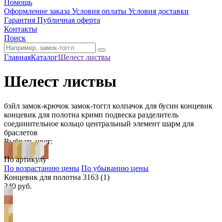
Помощь
Оформление заказа
Условия оплаты
Условия доставки
Гарантия
Публичная оферта
Контакты
Поиск
Главная
Каталог
Шелест листвы
Шелест листвы
бэйл
замок-крючок
замок-тоггл
колпачок для бусин
концевик
концевик для полотна
кримп
подвеска
разделитель
соединительное кольцо
центральный элемент
шарм для
браслетов
Выбрать цвет:
По артикулу
По возрастанию цены
По убыванию цены
Концевик для полотна 3163 (1)
340 руб.