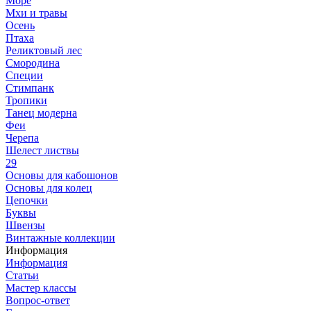
Море
Мхи и травы
Осень
Птаха
Реликтовый лес
Смородина
Специи
Стимпанк
Тропики
Танец модерна
Феи
Черепа
Шелест листвы
29
Основы для кабошонов
Основы для колец
Цепочки
Буквы
Швензы
Винтажные коллекции
Информация
Информация
Статьи
Мастер классы
Вопрос-ответ