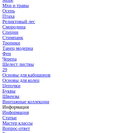
Море
Мхи и травы
Осень
Птаха
Реликтовый лес
Смородина
Специи
Стимпанк
Тропики
Танец модерна
Феи
Черепа
Шелест листвы
29
Основы для кабошонов
Основы для колец
Цепочки
Буквы
Швензы
Винтажные коллекции
Информация
Информация
Статьи
Мастер классы
Вопрос-ответ