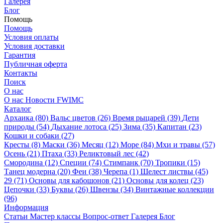
Галерея
Блог
Помощь
Помощь
Условия оплаты
Условия доставки
Гарантия
Публичная оферта
Контакты
Поиск
О нас
О нас
Новости
FWIMC
Каталог
Архаика (80)
Вальс цветов (26)
Время рыцарей (39)
Дети
природы (54)
Дыхание лотоса (25)
Зима (35)
Капитан (23)
Кошки и собаки (27)
Кресты (8)
Маски (36)
Месяц (12)
Море (84)
Мхи и травы (57)
Осень (21)
Птаха (33)
Реликтовый лес (42)
Смородина (12)
Специи (74)
Стимпанк (70)
Тропики (15)
Танец модерна (20)
Феи (38)
Черепа (1)
Шелест листвы (45)
29 (71)
Основы для кабошонов (21)
Основы для колец (23)
Цепочки (33)
Буквы (26)
Швензы (34)
Винтажные коллекции
(96)
Информация
Статьи
Мастер классы
Вопрос-ответ
Галерея
Блог