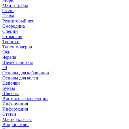
Море
Мхи и травы
Осень
Птаха
Реликтовый лес
Смородина
Специи
Стимпанк
Тропики
Танец модерна
Феи
Черепа
Шелест листвы
29
Основы для кабошонов
Основы для колец
Цепочки
Буквы
Швензы
Винтажные коллекции
Информация
Информация
Статьи
Мастер классы
Вопрос-ответ