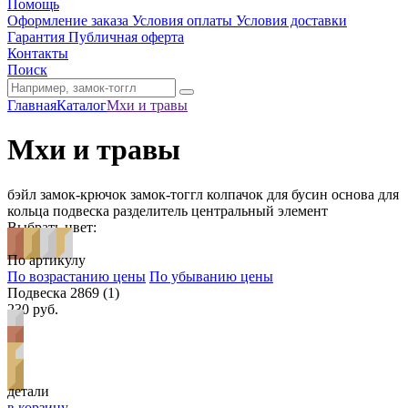
Помощь
Оформление заказа
Условия оплаты
Условия доставки
Гарантия
Публичная оферта
Контакты
Поиск
Главная
Каталог
Мхи и травы
Мхи и травы
бэйл
замок-крючок
замок-тоггл
колпачок для бусин
основа для
кольца
подвеска
разделитель
центральный элемент
Выбрать цвет:
По артикулу
По возрастанию цены
По убыванию цены
Подвеска 2869 (1)
230 руб.
детали
в корзину