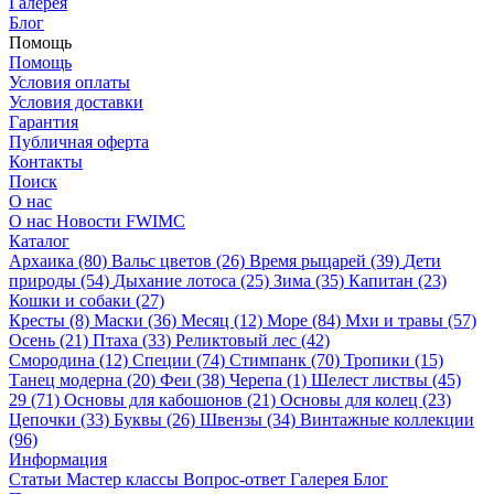
Галерея
Блог
Помощь
Помощь
Условия оплаты
Условия доставки
Гарантия
Публичная оферта
Контакты
Поиск
О нас
О нас
Новости
FWIMC
Каталог
Архаика (80)
Вальс цветов (26)
Время рыцарей (39)
Дети
природы (54)
Дыхание лотоса (25)
Зима (35)
Капитан (23)
Кошки и собаки (27)
Кресты (8)
Маски (36)
Месяц (12)
Море (84)
Мхи и травы (57)
Осень (21)
Птаха (33)
Реликтовый лес (42)
Смородина (12)
Специи (74)
Стимпанк (70)
Тропики (15)
Танец модерна (20)
Феи (38)
Черепа (1)
Шелест листвы (45)
29 (71)
Основы для кабошонов (21)
Основы для колец (23)
Цепочки (33)
Буквы (26)
Швензы (34)
Винтажные коллекции
(96)
Информация
Статьи
Мастер классы
Вопрос-ответ
Галерея
Блог