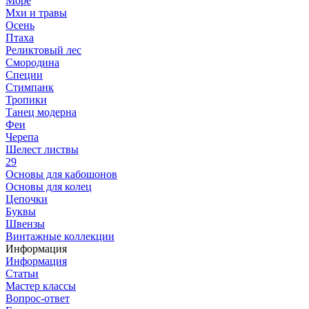
Море
Мхи и травы
Осень
Птаха
Реликтовый лес
Смородина
Специи
Стимпанк
Тропики
Танец модерна
Феи
Черепа
Шелест листвы
29
Основы для кабошонов
Основы для колец
Цепочки
Буквы
Швензы
Винтажные коллекции
Информация
Информация
Статьи
Мастер классы
Вопрос-ответ