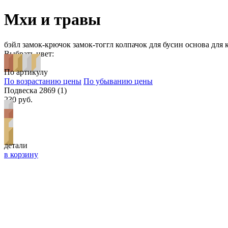
Мхи и травы
бэйл
замок-крючок
замок-тоггл
колпачок для бусин
основа для 
Выбрать цвет:
По артикулу
По возрастанию цены
По убыванию цены
Подвеска 2869 (1)
230 руб.
детали
в корзину