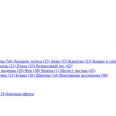
ды (54)
Дыхание лотоса (25)
Зима (35)
Капитан (23)
Кошки и соба
сень (21)
Птаха (33)
Реликтовый лес (42)
 модерна (20)
Феи (38)
Черепа (1)
Шелест листвы (45)
чки (33)
Буквы (26)
Швензы (34)
Винтажные коллекции (96)
Публичная оферта