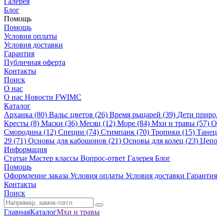
Галерея
Блог
Помощь
Помощь
Условия оплаты
Условия доставки
Гарантия
Публичная оферта
Контакты
Поиск
О нас
О нас
Новости
FWIMC
Каталог
Архаика (80)
Вальс цветов (26)
Время рыцарей (39)
Дети приро
Кресты (8)
Маски (36)
Месяц (12)
Море (84)
Мхи и травы (57)
О
Смородина (12)
Специи (74)
Стимпанк (70)
Тропики (15)
Танец
29 (71)
Основы для кабошонов (21)
Основы для колец (23)
Цепо
Информация
Статьи
Мастер классы
Вопрос-ответ
Галерея
Блог
Помощь
Оформление заказа
Условия оплаты
Условия доставки
Гарантия
Контакты
Поиск
Главная
Каталог
Мхи и травы