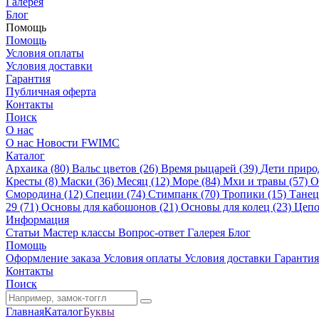
Галерея
Блог
Помощь
Помощь
Условия оплаты
Условия доставки
Гарантия
Публичная оферта
Контакты
Поиск
О нас
О нас
Новости
FWIMC
Каталог
Архаика (80)
Вальс цветов (26)
Время рыцарей (39)
Дети приро
Кресты (8)
Маски (36)
Месяц (12)
Море (84)
Мхи и травы (57)
О
Смородина (12)
Специи (74)
Стимпанк (70)
Тропики (15)
Танец
29 (71)
Основы для кабошонов (21)
Основы для колец (23)
Цепо
Информация
Статьи
Мастер классы
Вопрос-ответ
Галерея
Блог
Помощь
Оформление заказа
Условия оплаты
Условия доставки
Гарантия
Контакты
Поиск
Главная
Каталог
Буквы