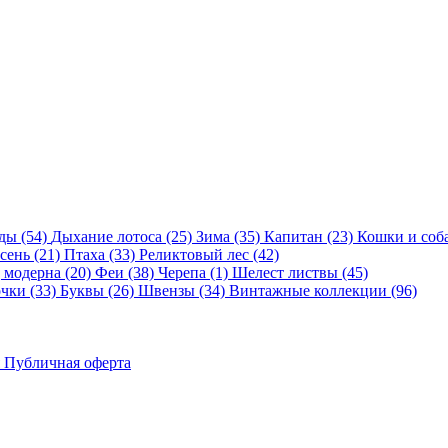
ды (54)
Дыхание лотоса (25)
Зима (35)
Капитан (23)
Кошки и соба
сень (21)
Птаха (33)
Реликтовый лес (42)
 модерна (20)
Феи (38)
Черепа (1)
Шелест листвы (45)
чки (33)
Буквы (26)
Швензы (34)
Винтажные коллекции (96)
Публичная оферта