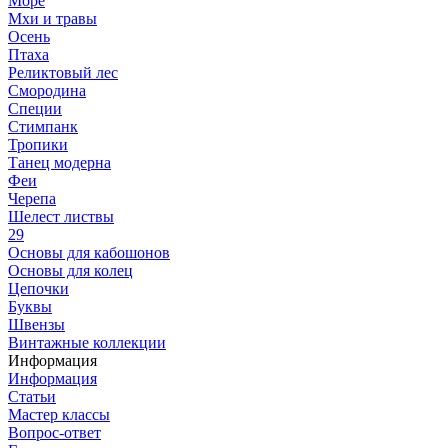
Море
Мхи и травы
Осень
Птаха
Реликтовый лес
Смородина
Специи
Стимпанк
Тропики
Танец модерна
Феи
Черепа
Шелест листвы
29
Основы для кабошонов
Основы для колец
Цепочки
Буквы
Швензы
Винтажные коллекции
Информация
Информация
Статьи
Мастер классы
Вопрос-ответ